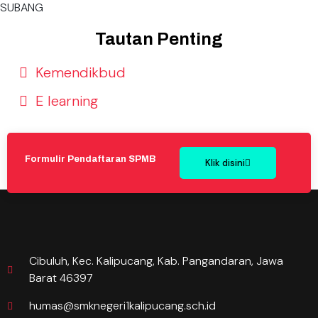
SUBANG
Tautan Penting
Kemendikbud
E learning
Formulir Pendaftaran SPMB
Klik disini
Cibuluh, Kec. Kalipucang, Kab. Pangandaran, Jawa
Barat 46397
humas@smknegeri1kalipucang.sch.id