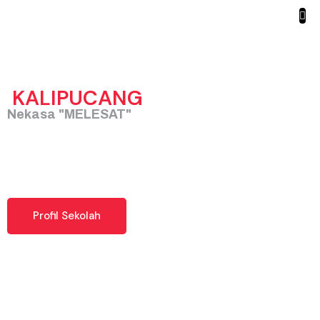
SMK NEGERI 1
KALIPUCANG
Nekasa "MELESAT"
Desa Cibuluh, Kec. Kalipucang, Kab. Pangandaran,
Jawa Barat 46397
Profil Sekolah